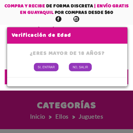
COMPRA Y RECIBE
DE FORMA DISCRETA
| ENVÍO GRATIS
EN GUAYAQUIL
POR COMPRAS DESDE $60
Verificación de Edad
¿ERES MAYOR DE 18 AÑOS?
0
SI, ENTRAR
NO, SALIR
No tienes items en tu carrito
MENÚ
SUBTOTAL:
CATEGORÍAS
>
>
Inicio
Ellos
Juguetes