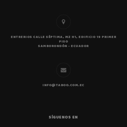
ENTRERIOS CALLE SÉPTIMA, MZ H1, EDIFICIO 19 PRIMER
PISO
Ase
SAMBORONDÓN - ECUADOR
pers
Resp
pocos
INFO@TABOO.COM.EC
SÍGUENOS EN