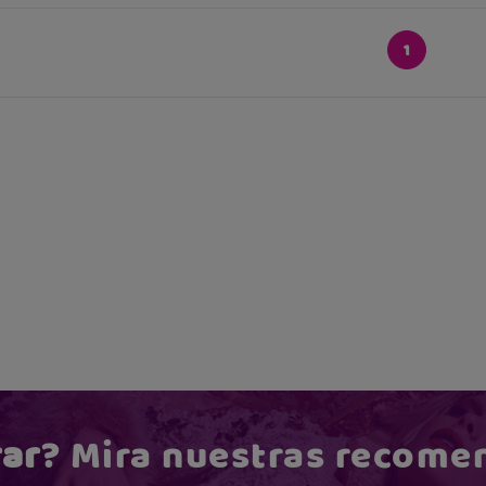
1
ar
? Mira nuestras recome