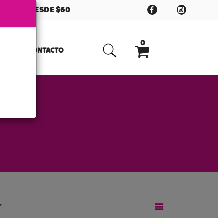
OMPRAS DESDE $60
0
CONTACTO
No tienes items en tu carrito de compras
$
0.00
SUBTOTAL: