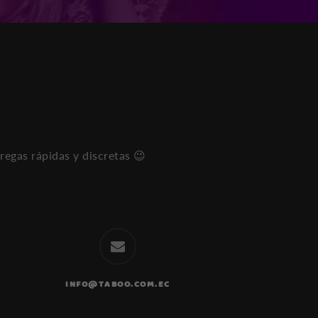
Ases
regas rápidas y discretas 😉
pers
Respo
pocos
INFO@TABOO.COM.EC