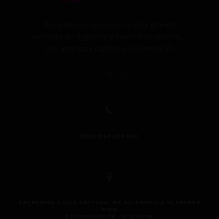
Tu tienda en línea con la más grande
variedad de juguetes y contenido erótico...
con entregas rápidas y discretas 😉
(593) 960 206 920
Ases
perso
ENTRERIOS CALLE SÉPTIMA, MZ H1, EDIFICIO 19 PRIMER
PISO
Respo
SAMBORONDÓN - ECUADOR