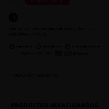
COLONIA
AÑADIR AL CARRITO
DE
FEROMONAS
COMPARAR
SKU:
T21-777
CATEGORÍAS:
,
Lubricantes
Feromonas
PARA
ETIQUETAS:
,
PERFUME
HOMBRE
PURE
INSTINCT
cantidad
INFORMACIÓN ADICIONAL
PRODUCTOS RELACIONADOS