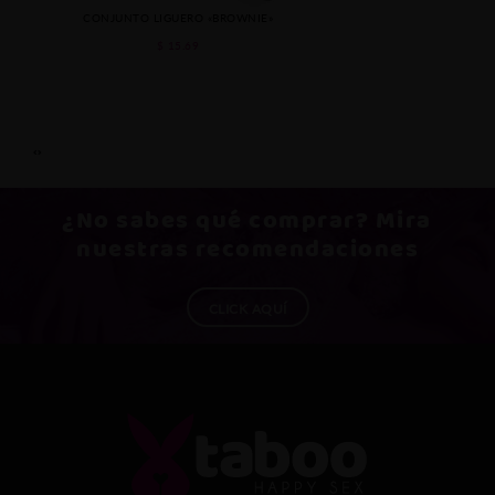
CONJUNTO LIGUERO «BROWNIE»
$ 15.69
‹
›
¿No sabes qué
comprar
? Mira
nuestras recomendaciones
CLICK AQUÍ