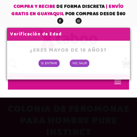
COMPRA Y RECIBE
DE FORMA DISCRETA
| ENVÍO
GRATIS EN GUAYAQUIL
POR COMPRAS DESDE $60
Verificación de Edad
¿ERES MAYOR DE 18 AÑOS?
0
SI, ENTRAR
NO, SALIR
No tienes items en tu carrito
MENÚ
SUBTOTAL:
COLONIA DE FEROMONAS
PARA HOMBRE PURE
INSTINCT