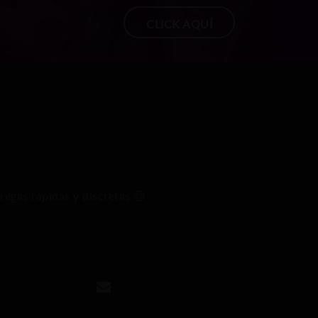
CLICK AQUÍ
Ases
regas rápidas y discretas 😉
perso
Respo
pocos 