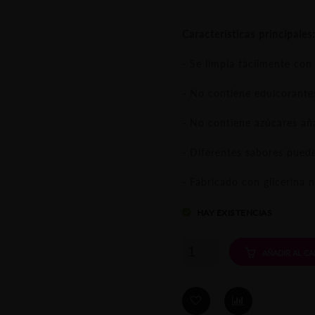
Características principales
- Se limpia fácilmente con
- No contiene edulcorantes 
- No contiene azúcares añ
- Diferentes sabores pued
- Fabricado con glicerina 
HAY EXISTENCIAS
Lubricante
AÑADIR AL CA
a
Base