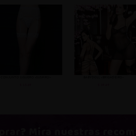
CONJUNTO LIGUERO «SUSPIRO»
BABYDOLL «BRIGADEIRO»
$ 15.69
$ 39.69
prar
? Mira nuestras reco