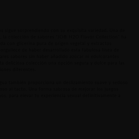
os sigue sorprendiendo con su exquisita variedad. Una de
ud, la colección de sabores “JO® H2O Flavor Collection” ha
da con glicerina pura de origen vegetal y extractos
orgullece de haber desarrollado esta fabulosa línea de
ares sabores sin haber añadido azúcar ni edulcorantes
sta deliciosa colección una opción segura y dulce para las
ones diferentes.
agua también proporciona un deslizamiento suave y sedoso
oso al tacto. Una forma sabrosa de mejorar los juegos
mos, para elevar tu experiencia sexual definitivamente a