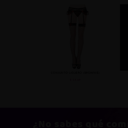
CONJUNTO LIGUERO «BROWNIE»
$ 15.69
¿No sabes qué
com