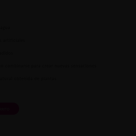
:
 agua
artificiales
adidos
en combinarse para crear nuevas sensaciones
natural obtenida de plantas
RRITO